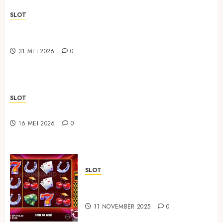
SLOT
Best Mahjong Services with Stable Online
Performance
31 MEI 2026
0
SLOT
How to Find Reliable Online Slot Sites Quickly
16 MEI 2026
0
SLOT
Panduan Lengkap Bermain
Judi Slot Online untuk Pemula
11 NOVEMBER 2025
0