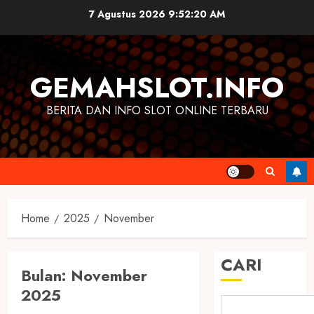
Skip
7 Agustus 2026
9:52:21 AM
to
content
GEMAHSLOT.INFO
BERITA DAN INFO SLOT ONLINE TERBARU
Home
2025
November
CARI
Bulan:
November
2025