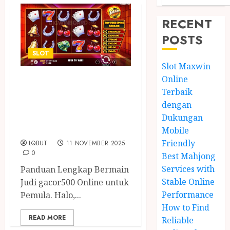
RECENT
POSTS
SLOT
Slot Maxwin
Online
Panduan Lengkap
Terbaik
Bermain Judi Slot
dengan
Online untuk
Dukungan
Pemula
Mobile
Friendly
LQBUT
11 NOVEMBER 2025
0
Best Mahjong
Services with
Panduan Lengkap Bermain
Stable Online
Judi gacor500 Online untuk
Performance
Pemula. Halo,...
How to Find
READ MORE
Reliable