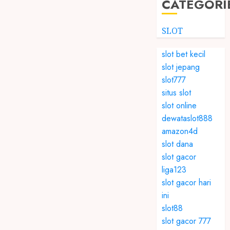
CATEGORI
SLOT
slot bet kecil
slot jepang
slot777
situs slot
slot online
dewataslot888
amazon4d
slot dana
slot gacor
liga123
slot gacor hari
ini
slot88
slot gacor 777