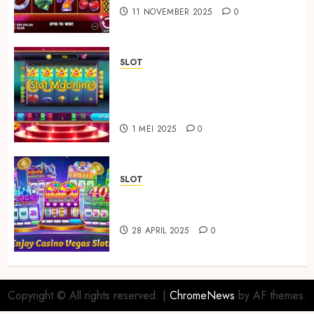
11 NOVEMBER 2025
0
SLOT
Cara Menghindari Kesalahan
Umum Saat Bermain Slot
Online
1 MEI 2025
0
SLOT
Rekomendasi Slot Online
Terbaik untuk Pemula
28 APRIL 2025
0
Copyright © All rights reserved.
|
ChromeNews
by AF themes.