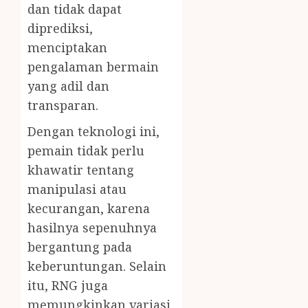
dan tidak dapat
diprediksi,
menciptakan
pengalaman bermain
yang adil dan
transparan.
Dengan teknologi ini,
pemain tidak perlu
khawatir tentang
manipulasi atau
kecurangan, karena
hasilnya sepenuhnya
bergantung pada
keberuntungan. Selain
itu, RNG juga
memungkinkan variasi