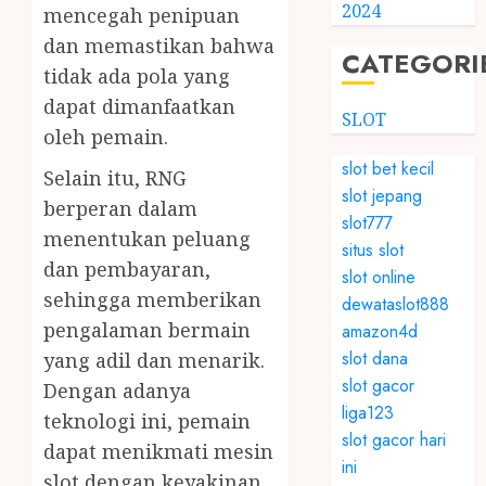
2024
mencegah penipuan
dan memastikan bahwa
CATEGORI
tidak ada pola yang
dapat dimanfaatkan
SLOT
oleh pemain.
slot bet kecil
Selain itu, RNG
slot jepang
berperan dalam
slot777
menentukan peluang
situs slot
dan pembayaran,
slot online
sehingga memberikan
dewataslot888
pengalaman bermain
amazon4d
slot dana
yang adil dan menarik.
slot gacor
Dengan adanya
liga123
teknologi ini, pemain
slot gacor hari
dapat menikmati mesin
ini
slot dengan keyakinan