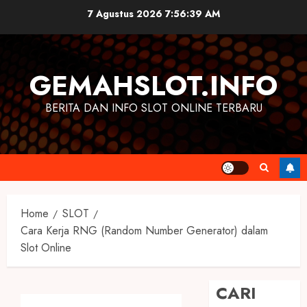
Skip
7 Agustus 2026
7:56:40 AM
to
content
GEMAHSLOT.INFO
BERITA DAN INFO SLOT ONLINE TERBARU
Home
SLOT
Cara Kerja RNG (Random Number Generator) dalam
Slot Online
CARI