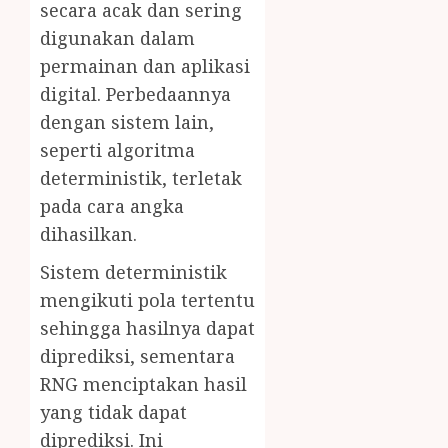
secara acak dan sering
digunakan dalam
permainan dan aplikasi
digital. Perbedaannya
dengan sistem lain,
seperti algoritma
deterministik, terletak
pada cara angka
dihasilkan.
Sistem deterministik
mengikuti pola tertentu
sehingga hasilnya dapat
diprediksi, sementara
RNG menciptakan hasil
yang tidak dapat
diprediksi. Ini