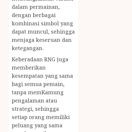
dalam permainan,
dengan berbagai
kombinasi simbol yang
dapat muncul, sehingga
menjaga keseruan dan
ketegangan.
Keberadaan RNG juga
memberikan
kesempatan yang sama
bagi semua pemain,
tanpa memKamung
pengalaman atau
strategi, sehingga
setiap orang memiliki
peluang yang sama