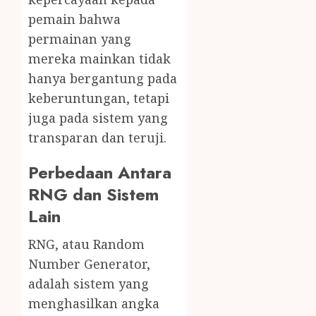
pemain bahwa
permainan yang
mereka mainkan tidak
hanya bergantung pada
keberuntungan, tetapi
juga pada sistem yang
transparan dan teruji.
Perbedaan Antara
RNG dan Sistem
Lain
RNG, atau Random
Number Generator,
adalah sistem yang
menghasilkan angka