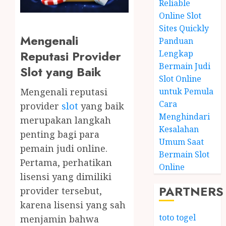
Reliable
Online Slot
Sites Quickly
Mengenali
Panduan
Reputasi Provider
Lengkap
Bermain Judi
Slot yang Baik
Slot Online
untuk Pemula
Mengenali reputasi
Cara
provider
slot
yang baik
Menghindari
merupakan langkah
Kesalahan
penting bagi para
Umum Saat
pemain judi online.
Bermain Slot
Pertama, perhatikan
Online
lisensi yang dimiliki
PARTNERS
provider tersebut,
karena lisensi yang sah
toto togel
menjamin bahwa