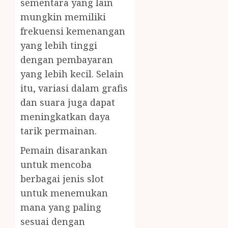
sementara yang lain
mungkin memiliki
frekuensi kemenangan
yang lebih tinggi
dengan pembayaran
yang lebih kecil. Selain
itu, variasi dalam grafis
dan suara juga dapat
meningkatkan daya
tarik permainan.
Pemain disarankan
untuk mencoba
berbagai jenis slot
untuk menemukan
mana yang paling
sesuai dengan