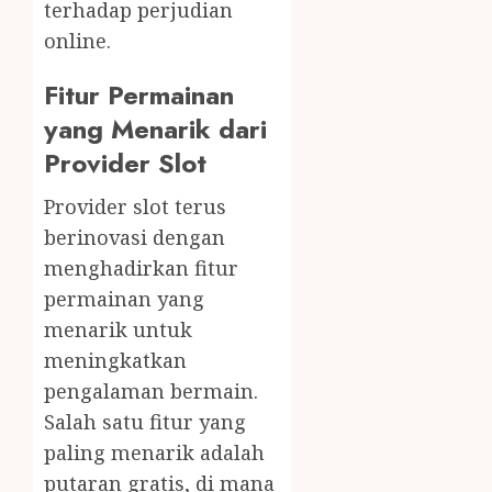
terhadap perjudian
online.
Fitur Permainan
yang Menarik dari
Provider Slot
Provider slot terus
berinovasi dengan
menghadirkan fitur
permainan yang
menarik untuk
meningkatkan
pengalaman bermain.
Salah satu fitur yang
paling menarik adalah
putaran gratis, di mana