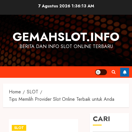
Skip
7 Agustus 2026
1:36:13 AM
to
content
GEMAHSLOT.INFO
BERITA DAN INFO SLOT ONLINE TERBARU
Home
SLOT
Tips Memilih Provider Slot Online Terbaik untuk Anda
CARI
SLOT